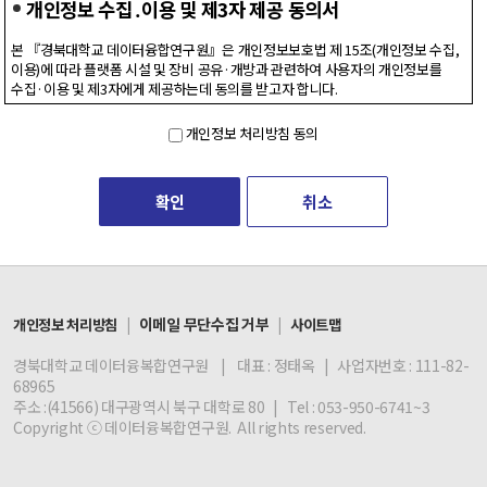
개인정보 수집․이용 및 제3자 제공 동의서
본 『경북대학교 데이터융합연구원』은 개인정보보호법 제 15조(개인정보 수집,
이용)에 따라 플랫폼 시설 및 장비 공유·개방과 관련하여 사용자의 개인정보를
수집·이용 및 제3자에게 제공하는데 동의를 받고자 합니다.
개인정보 처리방침 동의
개인정보 수집․이용 내역
확인
취소
보유•이용 기
항목
수집•이용 목적
간
성명, 소속, 연락처(이메일,
플랫폼 시설 및 장비 공유•
1년
휴대전화)
개방
|
이메일 무단수집 거부
|
개인정보 처리방침
사이트맵
경북대학교 데이터융복합연구원 | 대표 : 정태옥 | 사업자번호 : 111-82-
※ 위의 개인정보 수집‧이용에 대한 동의를 거부할 권리가 있습니다. 그러나 동의를
68965
거부할 경우 플랫폼 시설 및 장비 이용 시 제한을 받을 수 있습니다.
주소 :(41566) 대구광역시 북구 대학로 80 | Tel : 053-950-6741~3
Copyright ⓒ 데이터융복합연구원. All rights reserved.
개인정보 제3자 제공 내역