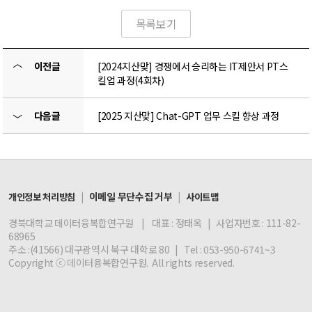
목록보기
〈
이전글
[2024지산맞] 경쟁에서 승리하는 IT제안서 PT스
킬업 과정(4회차)
다음글
[2025 지산맞] Chat-GPT 업무 스킬 향상 과정
〉
|
이메일 무단수집 거부
|
개인정보 처리방침
사이트맵
경북대학교 데이터융복합연구원 | 대표 : 정태옥 | 사업자번호 : 111-82-
68965
주소 :(41566) 대구광역시 북구 대학로 80 | Tel : 053-950-6741~3
Copyright ⓒ 데이터융복합연구원. All rights reserved.