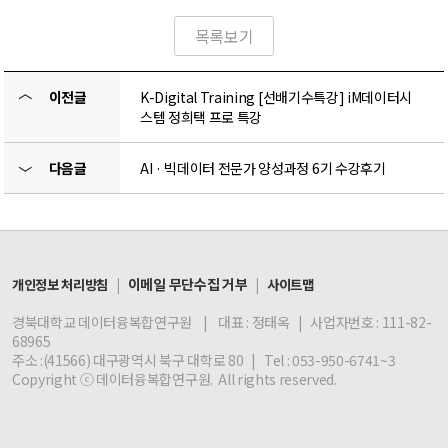
목록보기
〈
이전글
K-Digital Training [선배기수특강] iM데이터시
스템 정희택 프로 특강
다음글
AI · 빅데이터 전문가 양성과정 6기 수강후기
〉
|
이메일 무단수집 거부
|
개인정보 처리방침
사이트맵
경북대학교 데이터융복합연구원 | 대표 : 정태옥 | 사업자번호 : 111-82-
68965
주소 :(41566) 대구광역시 북구 대학로 80 | Tel : 053-950-6741~3
Copyright ⓒ 데이터융복합연구원. All rights reserved.