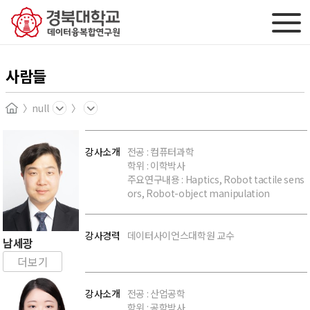
사람들
null
Home
강사소개
전공 : 컴퓨터과학
학위 : 이학박사
주요연구내용 : Haptics, Robot tactile sens
ors, Robot-object manipulation
강사경력
데이터사이언스대학원 교수
강사명:
남세광
더보기
강사소개
전공 : 산업공학
학위 : 공학박사