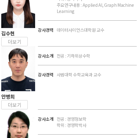
주요연구내용 : Applied AI, Graph Machine
Learning
강사경력
데이터사이언스대학원 교수
강사명:
김수현
더보기
강사소개
전공 : 기하위상수학
강사경력
사범대학 수학교육과 교수
강사명:
안병희
더보기
강사소개
전공 : 경영정보학
학위 : 경영학박사